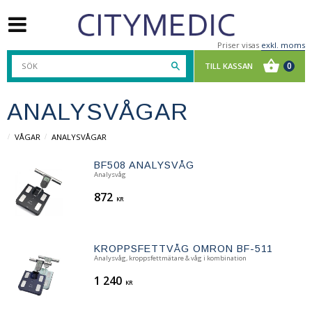
Priser visas
exkl. moms
ANALYSVÅGAR
VÅGAR
ANALYSVÅGAR
BF508 ANALYSVÅG
Analysvåg
872
KR
KROPPSFETTVÅG OMRON BF-511
Analysvåg, kroppsfettmätare & våg i kombination
1 240
KR