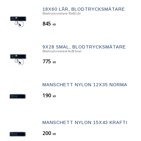
18X60 LÅR, BLODTRYCKSMÄTARE
Blodtrycksmätare 18x60 Lår
845
KR
9X28 SMAL, BLODTRYCKSMÄTARE
Blodtrycksmätare 9x28 Smal
775
KR
MANSCHETT NYLON 12X35 NORMAL
190
KR
MANSCHETT NYLON 15X43 KRAFTIG AR
200
KR