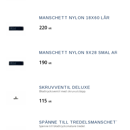
MANSCHETT NYLON 18X60 LÅR
220
KR
MANSCHETT NYLON 9X28 SMAL ARM
190
KR
SKRUVVENTIL DELUXE
​Blodtrycksventil med skruvutsläpp.
115
KR
SPÄNNE TILL TREDELSMANSCHETT
​Spänne till blodtrycksmätare tredel.​