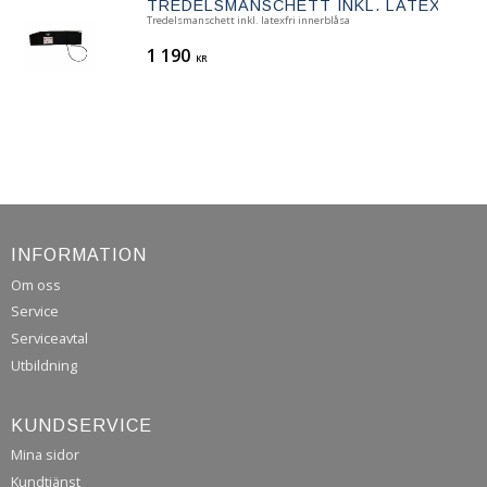
TREDELSMANSCHETT INKL. LATEXFRI 
Tredelsmanschett inkl. latexfri innerblåsa
1 190
KR
INFORMATION
Om oss
Service
Serviceavtal
Utbildning
KUNDSERVICE
Mina sidor
Kundtjänst