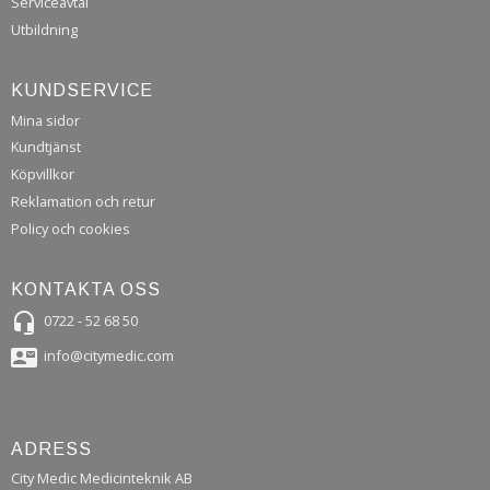
Serviceavtal
Utbildning
KUNDSERVICE
Mina sidor
Kundtjänst
Köpvillkor
Reklamation och retur
Policy och cookies
KONTAKTA OSS
headset_mic
0722 - 52 68 50
contact_mail
info@citymedic.com
ADRESS
City Medic Medicinteknik AB