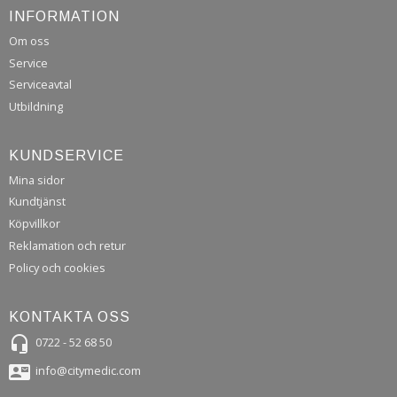
INFORMATION
Om oss
Service
Serviceavtal
Utbildning
KUNDSERVICE
Mina sidor
Kundtjänst
Köpvillkor
Reklamation och retur
Policy och cookies
KONTAKTA OSS
headset_mic
0722 - 52 68 50
contact_mail
info@citymedic.com