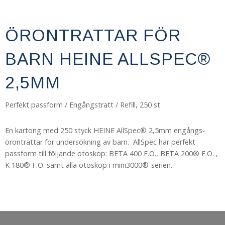
ÖRONTRATTAR FÖR
BARN HEINE ALLSPEC®
2,5MM
Perfekt passform / Engångstratt / Refill, 250 st
En kartong med 250 styck HEINE AllSpec® 2,5mm engångs-
örontrattar för undersökning av barn. AllSpec har perfekt
passform till följande otoskop: BETA 400 F.O., BETA 200® F.O. ,
K 180® F.O. samt alla otoskop i mini3000®-serien.